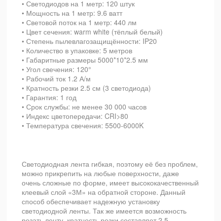
• Светодиодов на 1 метр: 120 штук
• Мощность на 1 метр: 9.6 ватт
• Световой поток на 1 метр: 440 лм
• Цвет сечения: warm white (тёплый белый)
• Степень пылевлагозащищённости: IP20
• Количество в упаковке: 5 метров
• Габаритные размеры 5000*10*2.5 мм
• Угол свечения: 120°
• Рабочий ток 1.2 А/м
• Кратность резки 2.5 см (3 светодиода)
• Гарантия: 1 год
• Срок службы: не менее 30 000 часов
• Индекс цветопередачи: CRI>80
• Температура свечения: 5500-6000K
Светодиодная лента гибкая, поэтому её без проблем,
можно прикрепить на любые поверхности, даже
очень сложные по форме, имеет высококачественный
клеевый слой «3М» на обратной стороне. Данный
способ обеспечивает надежную установку
светодиодной ленты. Так же имеется возможность
резать ленту, кратность резки составляет 2.5