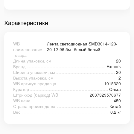
Характеристики
WB
Лента светодиодная SMD3014-120-
наименование
20-12-96 5м тёплый белый
товара
Длина упаковки, см
20
Бренд
Exmork
Ширина упаковки, см
20
Высота упаковки, см
2
WB артикул продавца
1015320
Куратор
Ольга
Штрихкод (баркод) WB
2037329570677
WB цена
450
Страна производства
Китай
Вес
0.2 кг