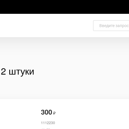
2 штуки
300
₽
1112230