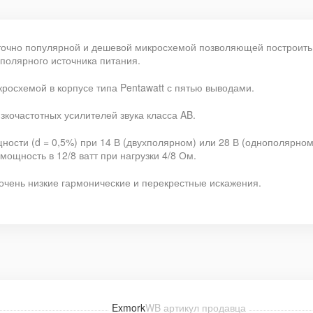
точно популярной и дешевой микросхемой позволяющей построить 
ополярного источника питания.
росхемой в корпусе типа Pentawatt с пятью выводами.
кочастотных усилителей звука класса AB.
ости (d = 0,5%) при 14 В (двухполярном) или 28 В (однополярном)
ощность в 12/8 ватт при нагрузки 4/8 Ом.
очень низкие гармонические и перекрестные искажения.
Exmork
WB артикул продавца