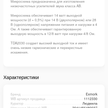
Микросхема предназначена для изготовления
низкочастотных усилителей звука класса AB.
Микросхема обеспечивает 14 ватт выходной
мощности (d = 0,5%) при 14 В (двухполярном) или 28
В (однополярном) напряжении питания и нагрузки в 4
Ом. А также обеспечивает гарантированную
выходную мощность в 12/8 ватт при нагрузки 4/8 Ом.
TDA2030 создает высокий выходной ток и имеет
очень низкие гармонические и перекрестные
искажения.
Характеристики
Бренд
Exmork
WB артикул продавца
1112330
Куратор
Людмила
Штрихкод (баркод) WB
2041456480037