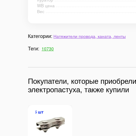
WB цена
Вес
Категории:
Натяжители провода, каната, ленты
Теги:
10730
Покупатели, которые приобрел
электропастуха, также купили