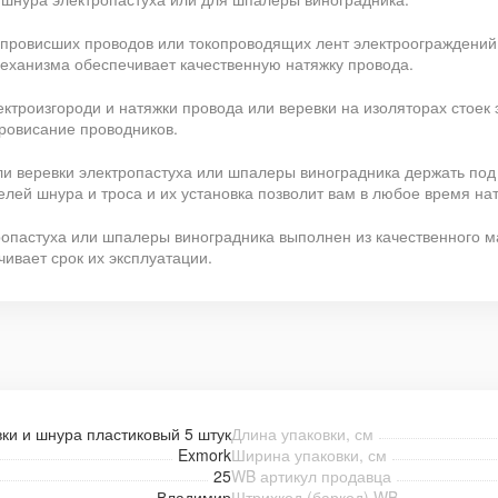
 провисших проводов или токопроводящих лент электроограждений.
механизма обеспечивает качественную натяжку провода.
ктроизгороди и натяжки провода или веревки на изоляторах стоек э
провисание проводников.
или веревки электропастуха или шпалеры виноградника держать под
лей шнура и троса и их установка позволит вам в любое время нат
ропастуха или шпалеры виноградника выполнен из качественного м
ивает срок их эксплуатации.
ки и шнура пластиковый 5 штук
Длина упаковки, см
Exmork
Ширина упаковки, см
25
WB артикул продавца
Владимир
Штрихкод (баркод) WB