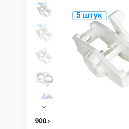
900
₽