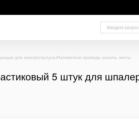
ующие для электропастуха
Натяжители провода, каната, ленты
астиковый 5 штук для шпалер