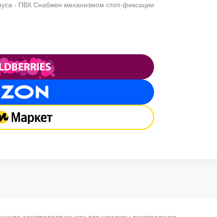
пуса - ПВХ Снабжен механизмом стоп-фиксации
 шнура электропастуха или для шпалеры виноградника.