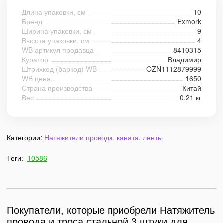
Длина упаковки, см
10
Бренд
Exmork
Ширина упаковки, см
9
Высота упаковки, см
4
WB артикул продавца
8410315
Куратор
Владимир
Штрихкод (баркод) WB
OZN1112879999
WB цена
1650
Страна производства
Китай
Вес
0.21 кг
Категории:
Натяжители провода, каната, ленты
Теги:
10586
Покупатели, которые приобрели Натяжитель
провода и троса стальной 3 штуки для