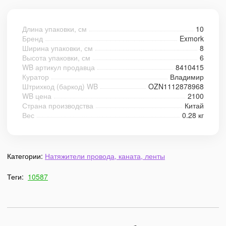
Длина упаковки, см
10
Бренд
Exmork
Ширина упаковки, см
8
Высота упаковки, см
6
WB артикул продавца
8410415
Куратор
Владимир
Штрихкод (баркод) WB
OZN1112878968
WB цена
2100
Страна производства
Китай
Вес
0.28 кг
Категории:
Натяжители провода, каната, ленты
Теги:
10587