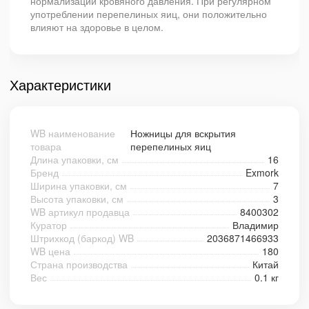
нормализации кровяного давления. При регулярном
употреблении перепелиных яиц, они положительно
влияют на здоровье в целом.
Характеристики
WB наименование
Ножницы для вскрытия
товара
перепелиных яиц
Длина упаковки, см
16
Бренд
Exmork
Ширина упаковки, см
7
Высота упаковки, см
3
WB артикул продавца
8400302
Куратор
Владимир
Штрихкод (баркод) WB
2036871466933
WB цена
180
Страна производства
Китай
Вес
0.1 кг