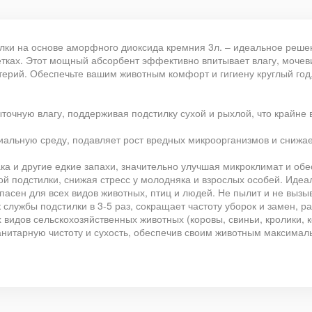
и на основе аморфного диоксида кремния 3л. – идеальное решени
летках. Этот мощный абсорбент эффективно впитывает влагу, моче
ерий. Обеспечьте вашим животным комфорт и гигиену круглый год,
точную влагу, поддерживая подстилку сухой и рыхлой, что крайне 
иальную среду, подавляет рост вредных микроорганизмов и снижает
ка и другие едкие запахи, значительно улучшая микроклимат и об
ой подстилки, снижая стресс у молодняка и взрослых особей. Иде
опасен для всех видов животных, птиц и людей. Не пылит и не выз
 службы подстилки в 3-5 раз, сокращает частоту уборок и замен, р
видов сельскохозяйственных животных (коровы, свиньи, кролики, ко
нитарную чистоту и сухость, обеспечив своим животным максималь