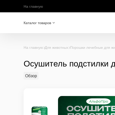
На главную
Каталог товаров
На главную
Для животных
Порошки лечебные для ж
Осушитель подстилки дл
Обзор