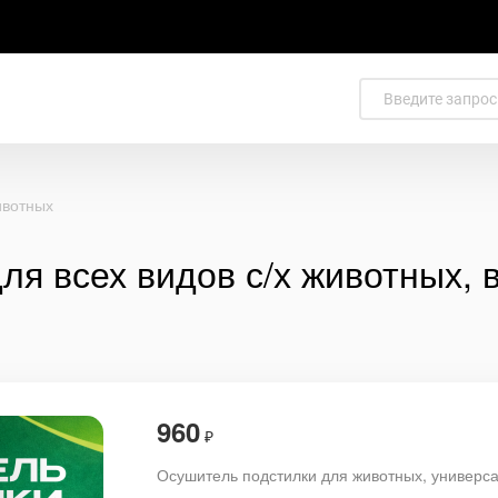
ивотных
я всех видов с/х животных, 
960
₽
Осушитель подстилки для животных, универс