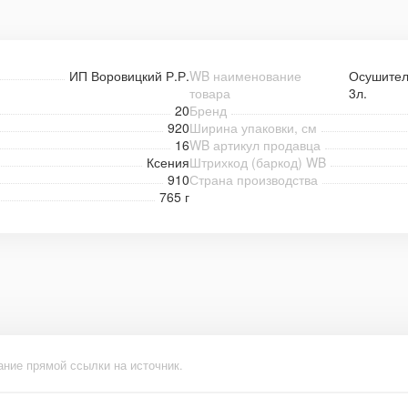
ИП Воровицкий Р.Р.
WB наименование
Осушител
товара
3л.
20
Бренд
920
Ширина упаковки, см
16
WB артикул продавца
Ксения
Штрихкод (баркод) WB
910
Страна производства
765 г
ание прямой ссылки на источник.