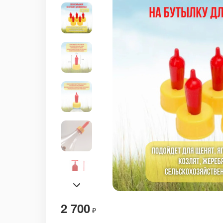
2 700
₽