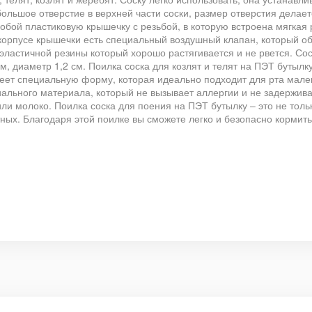
льшое отверстие в верхней части соски, размер отверстия делаетс
обой пластиковую крышечку с резьбой, в которую встроена мягкая 
 корпусе крышечки есть специальный воздушный клапан, который о
 эластичной резины который хорошо растягивается и не рвется. Со
м, диаметр 1,2 см. Поилка соска для козлят и телят на ПЭТ бутыл
еет специальную форму, которая идеально подходит для рта мален
иального материала, который не вызывает аллергии и не задержива
ли молоко. Поилка соска для поения на ПЭТ бутылку – это не толь
х. Благодаря этой поилке вы сможете легко и безопасно кормить 