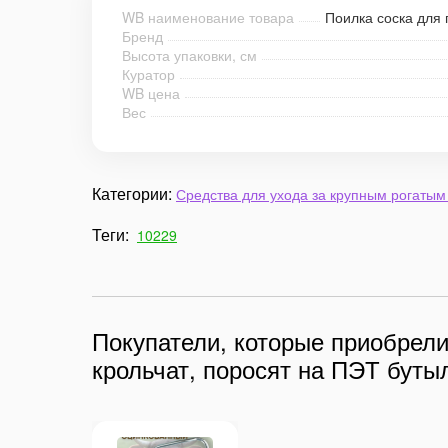
WB наименование товара
Поилка соска для 
Бренд
Высота упаковки, см
Куратор
WB цена
Вес
Категории:
Средства для ухода за крупным рогатым
Теги:
10229
Покупатели, которые приобрели 
крольчат, поросят на ПЭТ бутыл