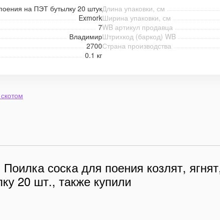
поения на ПЭТ бутылку 20 штук
Длина упаковки, см
Exmork
Ширина упаковки, см
7
WB артикул продавца
Владимир
Штрихкод (баркод) WB
2700
Страна производства
0.1 кг
 скотом
Поилка соска для поения козлят, ягнят
ку 20 шт., также купили