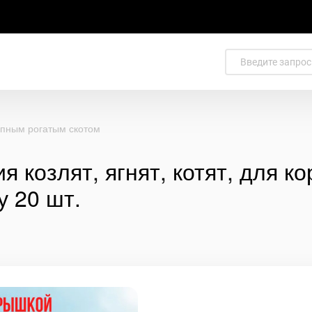
упным рогатым скотом
я козлят, ягнят, котят, для к
у 20 шт.