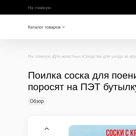
На главную
Каталог товаров
На главную
Для животных
Средства для ухода за кр
Поилка соска для поени
поросят на ПЭТ бутылк
Обзор