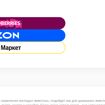
я кормления молодых животных, подойдет как для домашних животн
, телят, козлят и жеребят. Соску легко использовать, она устанав