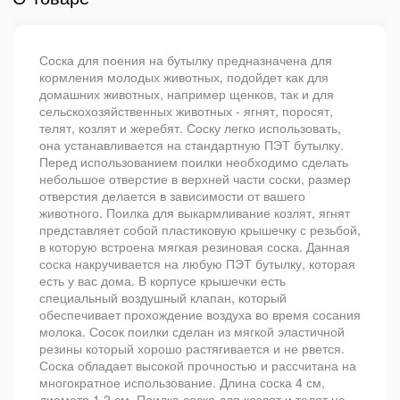
Соска для поения на бутылку предназначена для
кормления молодых животных, подойдет как для
домашних животных, например щенков, так и для
сельскохозяйственных животных - ягнят, поросят,
телят, козлят и жеребят. Соску легко использовать,
она устанавливается на стандартную ПЭТ бутылку.
Перед использованием поилки необходимо сделать
небольшое отверстие в верхней части соски, размер
отверстия делается в зависимости от вашего
животного. Поилка для выкармливание козлят, ягнят
представляет собой пластиковую крышечку с резьбой,
в которую встроена мягкая резиновая соска. Данная
соска накручивается на любую ПЭТ бутылку, которая
есть у вас дома. В корпусе крышечки есть
специальный воздушный клапан, который
обеспечивает прохождение воздуха во время сосания
молока. Сосок поилки сделан из мягкой эластичной
резины который хорошо растягивается и не рвется.
Соска обладает высокой прочностью и рассчитана на
многократное использование. Длина соска 4 см,
диаметр 1,2 см. Поилка соска для козлят и телят на