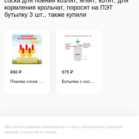
кормления крольчат, поросят на ПЭТ
бутылку 3 шт., также купили
850
₽
575
₽
850
₽
Поилка соска для поения козлят, ягнят, котят, для кормления крольчат, поросят на ПЭТ бутылку 5 шт.
Бутылка с соской для выпойки телят, жеребят, поросят и козлят 850 мл 1 штука
При использовании материалов с сайта обязательно указание
прямой ссылки на источник.