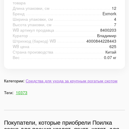
товара
Длина упаковки, см
12
Бренд
Exmork
Ширина упаковки, см
4
Высота упаковки, см
7
WB артикул продавца
8400203
Куратор
Владимир
Штрихкод (баркод) WB
4000844228443
WB цена
625
Страна производства
Китай
Вес
0.07 кг
Категории:
Средства для ухода за крупным рогатым скотом
Теги:
10373
Покупатели, которые приобрели Поилка
соска для поения козлят, ягнят, котят, для