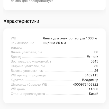
лампа для электропастуха.
Характеристики
WB
Лента для электропастуха 1000 м
наименование
ширина 20 мм
товара
Длина упаковки, см
30
Бренд
Exmork
Вес товара с упаковкой, г
5845
Ширина упаковки, см
30
Высота упаковки, см
26
WB артикул продавца
8402115
Куратор
Владимир
Штрихкод (баркод) WB
4000976406922
WB цена
11500
Страна производства
Китай