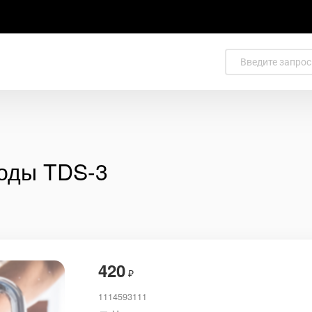
воды TDS-3
420
₽
1114593111