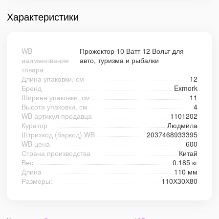
Характеристики
WB
Прожектор 10 Ватт 12 Вольт для
наименование
авто, туризма и рыбалки
товара
Длина упаковки, см
12
Бренд
Exmork
Ширина упаковки, см
11
Высота упаковки, см
4
WB артикул продавца
1101202
Куратор
Людмила
Штрихкод (баркод) WB
2037468933395
WB цена
600
Страна производства
Китай
Вес
0.185 кг
Длина
110 мм
Размеры:
110Х30Х80