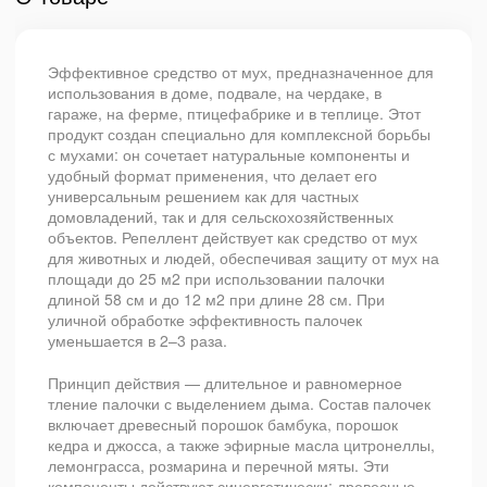
Эффективное средство от мух, предназначенное для
использования в доме, подвале, на чердаке, в
гараже, на ферме, птицефабрике и в теплице. Этот
продукт создан специально для комплексной борьбы
с мухами: он сочетает натуральные компоненты и
удобный формат применения, что делает его
универсальным решением как для частных
домовладений, так и для сельскохозяйственных
объектов. Репеллент действует как средство от мух
для животных и людей, обеспечивая защиту от мух на
площади до 25 м2 при использовании палочки
длиной 58 см и до 12 м2 при длине 28 см. При
уличной обработке эффективность палочек
уменьшается в 2–3 раза.
Принцип действия — длительное и равномерное
тление палочки с выделением дыма. Состав палочек
включает древесный порошок бамбука, порошок
кедра и джосса, а также эфирные масла цитронеллы,
лемонграсса, розмарина и перечной мяты. Эти
компоненты действуют синергетически: древесные