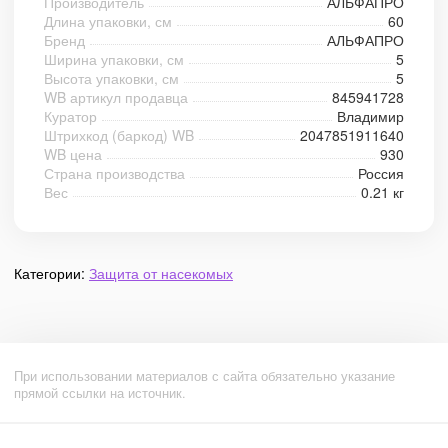
Производитель
АЛЬФАПРО
Длина упаковки, см
60
Бренд
АЛЬФАПРО
Ширина упаковки, см
5
Высота упаковки, см
5
WB артикул продавца
845941728
Куратор
Владимир
Штрихкод (баркод) WB
2047851911640
WB цена
930
Страна производства
Россия
Вес
0.21 кг
Категории:
Защита от насекомых
При использовании материалов с сайта обязательно указание
прямой ссылки на источник.