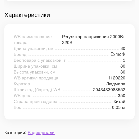
Характеристики
WB наименование
Регулятор напряжения 2000Вт
товара
220В
Длина упаковки, см
80
Бренд
Exmork
Вес товара с упаковкой, г
5
Ширина упаковки, см
80
Высота упаковки, см
30
WB артикул продавца
1120220
Куратор
Людмила
Штрихкод (баркод) WB
2043433083552
WB цена
350
Страна производства
Китай
Вес
0.05 кг
Категории:
Радиодетали