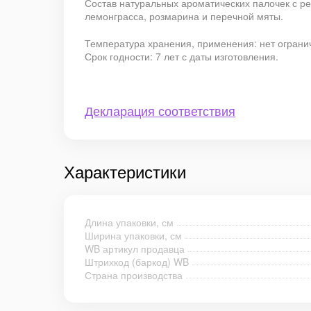
Состав натуральных ароматических палочек с р
лемонграсса, розмарина и перечной мяты.
Температура хранения, применения: нет огранич
Срок годности: 7 лет с даты изготовления.
Декларация соответствия
Характеристики
Длина упаковки, см
Ширина упаковки, см
WB артикул продавца
Штрихкод (баркод) WB
Страна производства