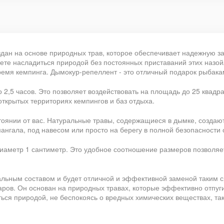
дан на основе природных трав, которое обеспечивает надежную защ
ете насладиться природой без постоянных приставаний этих назой
мя кемпинга. Дымокур-репеллент - это отличный подарок рыбака
 2,5 часов. Это позволяет воздействовать на площадь до 25 квадр
открытых территориях кемпингов и баз отдыха.
стоянии от вас. Натуральные травы, содержащиеся в дымке, создаю
ангала, под навесом или просто на берегу в полной безопасности 
иаметр 1 сантиметр. Это удобное соотношение размеров позволяе
льным составом и будет отличной и эффективной заменой таким ср
маров. Он основан на природных травах, которые эффективно отпуг
ться природой, не беспокоясь о вредных химических веществах, та