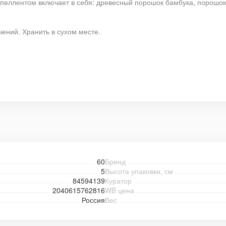
епеллентом включает в себя: древесный порошок бамбука, порошо
ений. Хранить в сухом месте.
60
Бренд
5
Высота упаковки, см
84594139
Куратор
2040615762816
WB цена
Россия
Вес