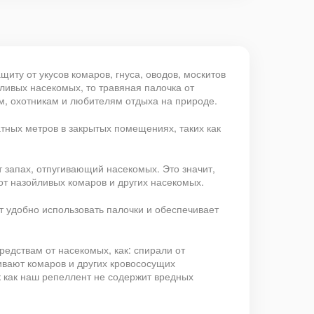
иту от укусов комаров, гнуса, оводов, москитов
ливых насекомых, то травяная палочка от
м, охотникам и любителям отдыха на природе.
атных метров в закрытых помещениях, таких как
т запах, отпугивающий насекомых. Это значит,
от назойливых комаров и других насекомых.
т удобно использовать палочки и обеспечивает
едствам от насекомых, как: спирали от
ивают комаров и других кровососущих
к как наш репеллент не содержит вредных