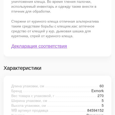
уничтожения клеща. Во время тления палочки,
используемый инвентарь и одежду также внести в
птичник для обработки.
Стержни от куриного клеща отличная альтернатива
таким средствам борьбы с клещем,как: аптечное
средство от клещей у кур, дымовая шашка для
курятника, спрей от куриного клеща.
Декларация соответствия
Характеристики
Длина упаковки, см
60
Бренд
Exmork
Вес товара с упаковкой, г
270
Ширина упаковки, см
5
Высота упаковки, см
5
WB артикул продавца
84594152