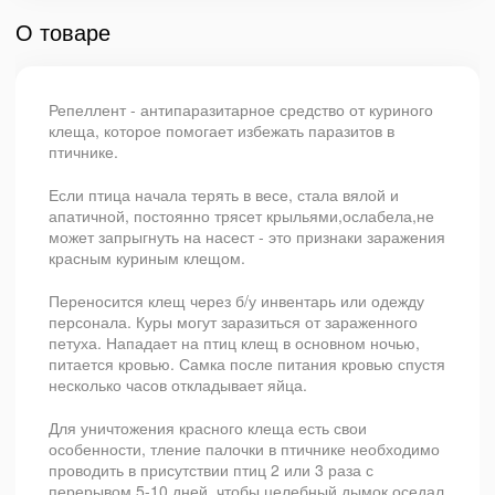
О товаре
Репеллент - антипаразитарное средство от куриного
клеща, которое помогает избежать паразитов в
птичнике.
Если птица начала терять в весе, стала вялой и
апатичной, постоянно трясет крыльями,ослабела,не
может запрыгнуть на насест - это признаки заражения
красным куриным клещом.
Переносится клещ через б/у инвентарь или одежду
персонала. Куры могут заразиться от зараженного
петуха. Нападает на птиц клещ в основном ночью,
питается кровью. Самка после питания кровью спустя
несколько часов откладывает яйца.
Для уничтожения красного клеща есть свои
особенности, тление палочки в птичнике необходимо
проводить в присутствии птиц 2 или 3 раза с
перерывом 5-10 дней, чтобы целебный дымок оседал