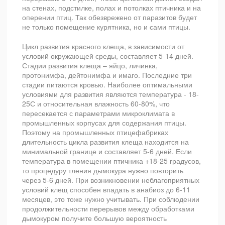
на стенах, подстилке, полах и потолках птичника и на
оперении птиц. Так обезврежено от паразитов будет
не только помещение курятника, но и сами птицы.
Цикл развития красного клеща, в зависимости от
условий окружающей среды, составляет 5-14 дней.
Стадии развития клеща – яйцо, личинка,
протонимфа, дейтонимфа и имаго. Последние три
стадии питаются кровью. Наиболее оптимальными
условиями для развития являются температура - 18-
25С и относительная влажность 60-80%, что
пересекается с параметрами микроклимата в
промышленных корпусах для содержания птицы.
Поэтому на промышленных птицефабриках
длительность цикла развития клеща находится на
минимальной границе и составляет 5-6 дней. Если
температура в помещении птичника +18-25 градусов,
то процедуру тления дымокура нужно повторить
через 5-6 дней. При возникновении неблагоприятных
условий клещ способен впадать в анабиоз до 6-11
месяцев, это тоже нужно учитывать. При соблюдении
продолжительности перерывов между обработками
дымокуром получите большую вероятность