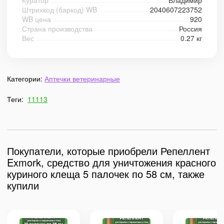
Куратор
Владимир
Штрихкод (баркод) WB
2040607223752
WB цена
920
Страна производства
Россия
Вес
0.27 кг
Категории:
Аптечки ветеринарные
Теги:
11113
Покупатели, которые приобрели Репеллент
Exmork, средство для уничтожения красного
куриного клеща 5 палочек по 58 см, также
купили