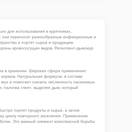
ьно для использования в курятниках,
у: они переносят разнообразные инфекционные и
ранство и портят сырьё и продукцию.
тороны кровососущих видов. Репеллент-дымокур
бна в хранении. Широкая сфера применения:
х кормов. Натуральная формула: в составе
мух и помогает снизить численность насекомых.
е; палочка тлеет, выделяя дым, который
ыстро портят продукты и сырьё, а затем
му циклу повторного заселения. Применение
аботки. Это важный элемент комплексной борьбы