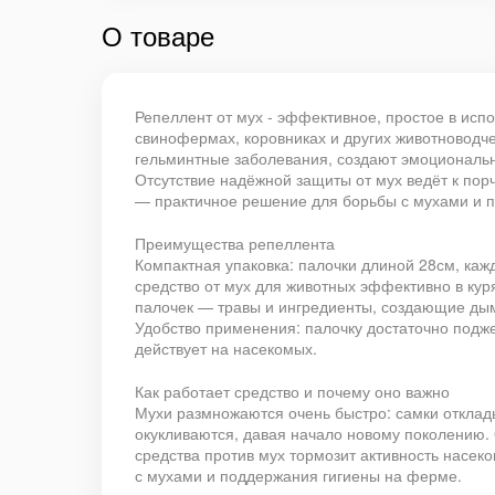
О товаре
Репеллент от мух - эффективное, простое в исп
свинофермах, коровниках и других животноводч
гельминтные заболевания, создают эмоциональн
Отсутствие надёжной защиты от мух ведёт к пор
— практичное решение для борьбы с мухами и 
Преимущества репеллента
Компактная упаковка: палочки длиной 28см, ка
средство от мух для животных эффективно в кур
палочек — травы и ингредиенты, создающие дым
Удобство применения: палочку достаточно подже
действует на насекомых.
Как работает средство и почему оно важно
Мухи размножаются очень быстро: самки отклады
окукливаются, давая начало новому поколению.
средства против мух тормозит активность насек
с мухами и поддержания гигиены на ферме.