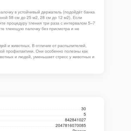
алочку в устойчивый держатель (подойдёт банка
ной 58 см до 25 м2, 28 см до 12 м2). Если
ите процедуру тления три раза с интервалом 5–7
йте тлеющую палочку без присмотра и не
дей и животных. В отличие от распылителей,
рной профилактики. Они особенно полезны как
ивотных и людей, уменьшает стресс у животных и
30
5
842841027
2047816070085
Россия