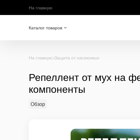
На главную
Каталог товаров
На главную
Защита от насекомых
Репеллент от мух на ф
компоненты
Обзор