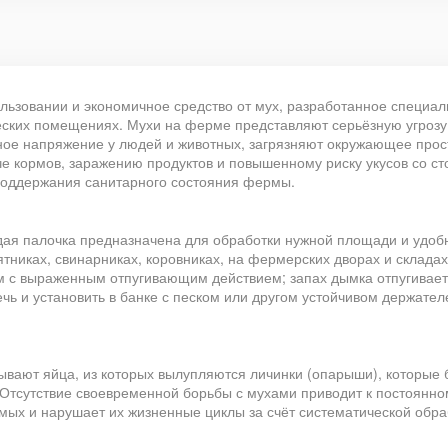
ользовании и экономичное средство от мух, разработанное специал
еских помещениях. Мухи на ферме представляют серьёзную угроз
ое напряжение у людей и животных, загрязняют окружающее прост
че кормов, заражению продуктов и повышенному риску укусов со с
поддержания санитарного состояния фермы.
ждая палочка предназначена для обработки нужной площади и удо
ятниках, свинарниках, коровниках, на фермерских дворах и склада
 с выраженным отпугивающим действием; запах дымка отпугивает 
чь и установить в банке с песком или другом устойчивом держател
вают яйца, из которых вылупляются личинки (опарыши), которые б
 Отсутствие своевременной борьбы с мухами приводит к постоянно
омых и нарушает их жизненные циклы за счёт систематической обр