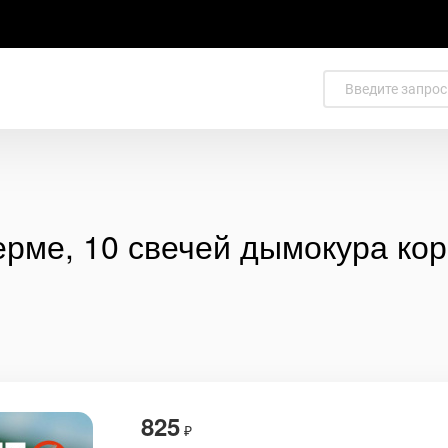
ерме, 10 свечей дымокура ко
825
₽