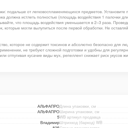
чки: подальше от легковоспламеняющихся предметов. Установите п
лочка должна истлеть полностью (площадь воздействия 1 палочки дли
тывайте, что площадь воздействия уменьшается в 2–3 раза. Провед
к, которые могли вылупиться после первой обработки. Не оставля
тво, которое не содержит токсинов и абсолютно безопасно для лю
в применении, не требуют сложной подготовки и удобны для регуля
или отпугивая кусачие виды мух, репеллент снижает риск укусов ж
АЛЬФАПРО
Длина упаковки, см
АЛЬФАПРО
Ширина упаковки, см
5
WB артикул продавца
Владимир
Штрихкод (баркод) WB
825
Страна производства