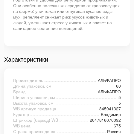
Они особенно полезны как средство от кровососущих
на ферме: уничтожая или отпугивая кусачие виды
мух, репеллент снижает риск укусов животных и
людей, уменьшает стресс у животных и влияет на
санитарное состояние помещений.
Характеристики
Производитель
АЛЬФАПРО
Длина упаковки, см
60
Бренд
АЛЬФАПРО
Ширина упаковки, см
5
Высота упаковки, см
5
WB артикул продавца
845941327
Куратор
Владимир
Штрихкод (баркод) WB
2047816070092
WB цена
675
Страна производства
Россия