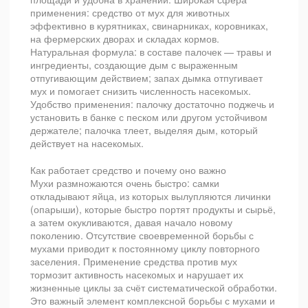
применения: средство от мух для животных
эффективно в курятниках, свинарниках, коровниках,
на фермерских дворах и складах кормов.
Натуральная формула: в составе палочек — травы и
ингредиенты, создающие дым с выраженным
отпугивающим действием; запах дымка отпугивает
мух и помогает снизить численность насекомых.
Удобство применения: палочку достаточно поджечь и
установить в банке с песком или другом устойчивом
держателе; палочка тлеет, выделяя дым, который
действует на насекомых.
Как работает средство и почему оно важно
Мухи размножаются очень быстро: самки
откладывают яйца, из которых вылупляются личинки
(опарыши), которые быстро портят продукты и сырьё,
а затем окукливаются, давая начало новому
поколению. Отсутствие своевременной борьбы с
мухами приводит к постоянному циклу повторного
заселения. Применение средства против мух
тормозит активность насекомых и нарушает их
жизненные циклы за счёт систематической обработки.
Это важный элемент комплексной борьбы с мухами и