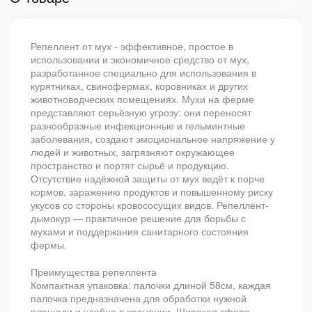
Репеллент от мух - эффективное, простое в
использовании и экономичное средство от мух,
разработанное специально для использования в
курятниках, свинофермах, коровниках и других
животноводческих помещениях. Мухи на ферме
представляют серьёзную угрозу: они переносят
разнообразные инфекционные и гельминтные
заболевания, создают эмоциональное напряжение у
людей и животных, загрязняют окружающее
пространство и портят сырьё и продукцию.
Отсутствие надёжной защиты от мух ведёт к порче
кормов, заражению продуктов и повышенному риску
укусов со стороны кровососущих видов. Репеллент-
дымокур — практичное решение для борьбы с
мухами и поддержания санитарного состояния
фермы.
Преимущества репеллента
Компактная упаковка: палочки длиной 58см, каждая
палочка предназначена для обработки нужной
площади и удобна в хранении. Широкая сфера