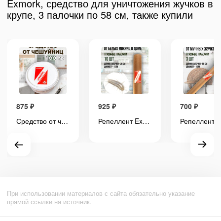
Exmork, средство для уничтожения жучков в
крупе, 3 палочки по 58 см, также купили
875
₽
925
₽
700
₽
Средство от чешуйниц в доме и квартире 100 грамм, натуральный состав
Репеллент Exmork, средство для уничтожения белых мокриц чешуйниц в доме, 10 палочек по 28 см
При использовании материалов с сайта обязательно указание
прямой ссылки на источник.