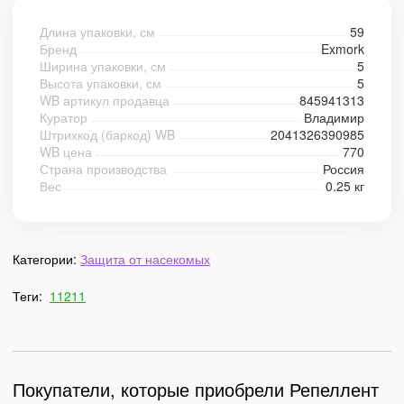
Длина упаковки, см
59
Бренд
Exmork
Ширина упаковки, см
5
Высота упаковки, см
5
WB артикул продавца
845941313
Куратор
Владимир
Штрихкод (баркод) WB
2041326390985
WB цена
770
Страна производства
Россия
Вес
0.25 кг
Категории:
Защита от насекомых
Теги:
11211
Покупатели, которые приобрели Репеллент