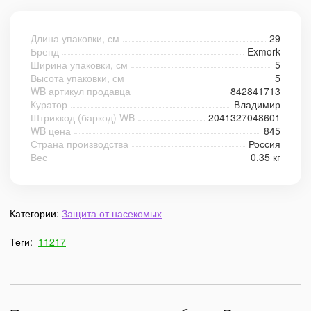
Длина упаковки, см
29
Бренд
Exmork
Ширина упаковки, см
5
Высота упаковки, см
5
WB артикул продавца
842841713
Куратор
Владимир
Штрихкод (баркод) WB
2041327048601
WB цена
845
Страна производства
Россия
Вес
0.35 кг
Категории:
Защита от насекомых
Теги:
11217