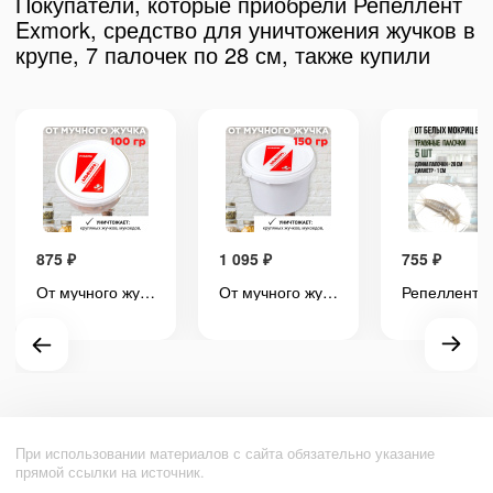
Покупатели, которые приобрели Репеллент
Exmork, средство для уничтожения жучков в
крупе, 7 палочек по 28 см, также купили
875
₽
1 095
₽
755
₽
От мучного жучка средство 100 грамм, натуральный состав, природные ингредиенты
От мучного жучка средство 150 грамм, натуральный состав, природные ингредиенты
При использовании материалов с сайта обязательно указание
прямой ссылки на источник.