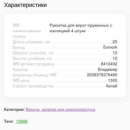
Характеристики
WB
Рукоятка для ворот пружинных с
наименование
изоляцией 4 штуки
товара
Длина упаковки, см
25
Бренд
Exmork
Ширина упаковки, см
12
Высота упаковки, см
12
WB артикул продавца
8410402
Куратор
Владимир
Штрихкод (баркод) WB
2038379378480
WB цена
1300
Страна производства
Китай
Категории:
Ворота, калитки для электропастуха
Теги:
10666