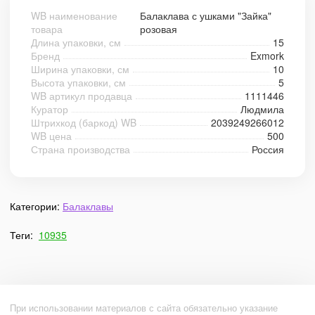
WB наименование
Балаклава с ушками "Зайка"
товара
розовая
Длина упаковки, см
15
Бренд
Exmork
Ширина упаковки, см
10
Высота упаковки, см
5
WB артикул продавца
1111446
Куратор
Людмила
Штрихкод (баркод) WB
2039249266012
WB цена
500
Страна производства
Россия
Категории:
Балаклавы
Теги:
10935
При использовании материалов с сайта обязательно указание