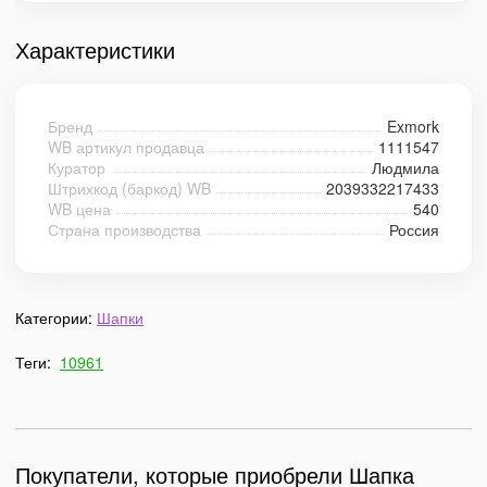
Характеристики
Бренд
Exmork
WB артикул продавца
1111547
Куратор
Людмила
Штрихкод (баркод) WB
2039332217433
WB цена
540
Страна производства
Россия
Категории:
Шапки
Теги:
10961
Покупатели, которые приобрели Шапка