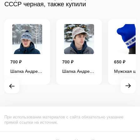
СССР черная, также купили
700
₽
700
₽
650
₽
Шапка Андрея Пальто из Слово Пацана синяя
Шапка Андрея Пальто из Слово Пацана коричневая (бежевая модель 06)
При использовании материалов с сайта обязательно указание
прямой ссылки на источник.