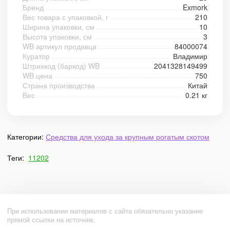
Бренд
Exmork
Вес товара с упаковкой, г
210
Ширина упаковки, см
10
Высота упаковки, см
3
WB артикул продавца
84000074
Куратор
Владимир
Штрихкод (баркод) WB
2041328149499
WB цена
750
Страна производства
Китай
Вес
0.21 кг
Категории:
Средства для ухода за крупным рогатым скотом
Теги:
11202
При использовании материалов с сайта обязательно указание
прямой ссылки на источник.