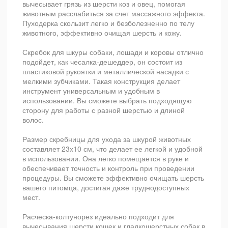
вычесывает грязь из шерсти коз и овец, помогая
животным расслабиться за счет массажного эффекта.
Пуходерка скользит легко и безболезненно по телу
животного, эффективно очищая шерсть и кожу.
Скребок для шкуры собаки, лошади и коровы отлично
подойдет, как чесалка-дешеддер, он состоит из
пластиковой рукоятки и металлической насадки с
мелкими зубчиками. Такая конструкция делает
инструмент универсальным и удобным в
использовании. Вы сможете выбрать подходящую
сторону для работы с разной шерстью и длиной
волос.
Размер скребницы для ухода за шкурой животных
составляет 23х10 см, что делает ее легкой и удобной
в использовании. Она легко помещается в руке и
обеспечивает точность и контроль при проведении
процедуры. Вы сможете эффективно очищать шерсть
вашего питомца, достигая даже труднодоступных
мест.
Расческа-колтунорез идеально подходит для
вычесывания шерсти кошек и гладкошерстных собак в