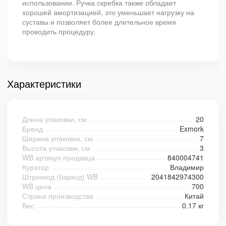
использовании. Ручка скребка также обладает
хорошей амортизацией, это уменьшает нагрузку на
суставы и позволяет более длительное время
проводить процедуру.
Характеристики
Длина упаковки, см
20
Бренд
Exmork
Ширина упаковки, см
7
Высота упаковки, см
3
WB артикул продавца
840004741
Куратор
Владимир
Штрихкод (баркод) WB
2041842974300
WB цена
700
Страна производства
Китай
Вес
0.17 кг