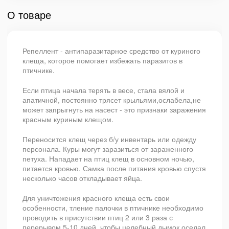
О товаре
Репеллент - антипаразитарное средство от куриного
клеща, которое помогает избежать паразитов в
птичнике.
Если птица начала терять в весе, стала вялой и
апатичной, постоянно трясет крыльями,ослабела,не
может запрыгнуть на насест - это признаки заражения
красным куриным клещом.
Переносится клещ через б/у инвентарь или одежду
персонала. Куры могут заразиться от зараженного
петуха. Нападает на птиц клещ в основном ночью,
питается кровью. Самка после питания кровью спустя
несколько часов откладывает яйца.
Для уничтожения красного клеща есть свои
особенности, тление палочки в птичнике необходимо
проводить в присутствии птиц 2 или 3 раза с
перерывом 5-10 дней, чтобы целебный дымок оседал