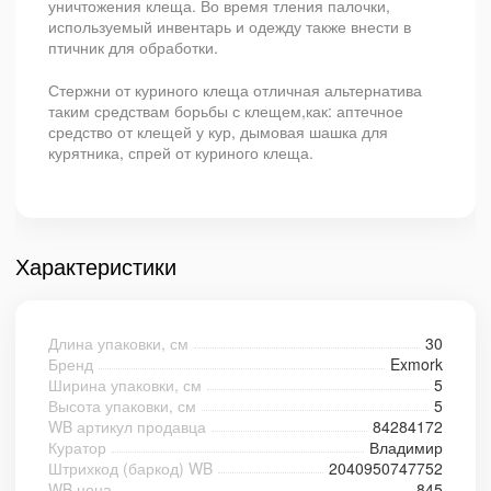
уничтожения клеща. Во время тления палочки,
используемый инвентарь и одежду также внести в
птичник для обработки.
Стержни от куриного клеща отличная альтернатива
таким средствам борьбы с клещем,как: аптечное
средство от клещей у кур, дымовая шашка для
курятника, спрей от куриного клеща.
Характеристики
Длина упаковки, см
30
Бренд
Exmork
Ширина упаковки, см
5
Высота упаковки, см
5
WB артикул продавца
84284172
Куратор
Владимир
Штрихкод (баркод) WB
2040950747752
WB цена
845