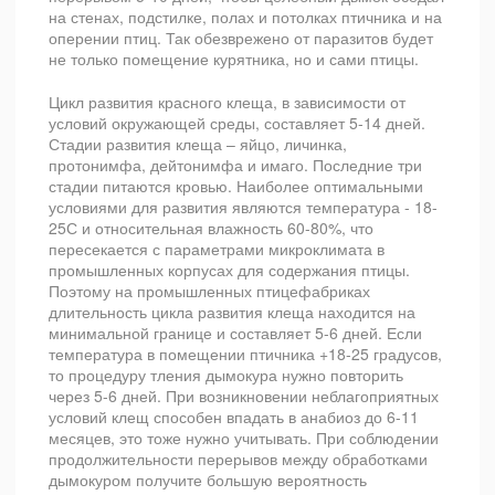
на стенах, подстилке, полах и потолках птичника и на
оперении птиц. Так обезврежено от паразитов будет
не только помещение курятника, но и сами птицы.
Цикл развития красного клеща, в зависимости от
условий окружающей среды, составляет 5-14 дней.
Стадии развития клеща – яйцо, личинка,
протонимфа, дейтонимфа и имаго. Последние три
стадии питаются кровью. Наиболее оптимальными
условиями для развития являются температура - 18-
25С и относительная влажность 60-80%, что
пересекается с параметрами микроклимата в
промышленных корпусах для содержания птицы.
Поэтому на промышленных птицефабриках
длительность цикла развития клеща находится на
минимальной границе и составляет 5-6 дней. Если
температура в помещении птичника +18-25 градусов,
то процедуру тления дымокура нужно повторить
через 5-6 дней. При возникновении неблагоприятных
условий клещ способен впадать в анабиоз до 6-11
месяцев, это тоже нужно учитывать. При соблюдении
продолжительности перерывов между обработками
дымокуром получите большую вероятность