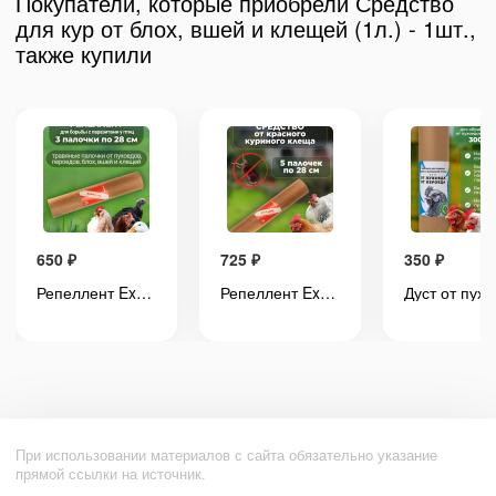
Покупатели, которые приобрели Средство
для кур от блох, вшей и клещей (1л.) - 1шт.,
также купили
650
₽
725
₽
350
₽
Репеллент Exmork, уничтожитель пухоеда, пероеда, клещей, вшей у куриц и птиц 3 палочки по 28 см
Репеллент Exmork, средство для уничтожения красного куриного клеща 5 палочек по 28 см
При использовании материалов с сайта обязательно указание
прямой ссылки на источник.