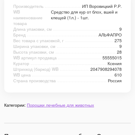
Производитель
ИП Воровицкий Р.Р.
WB
Средство для кур от блох, вшей и
наименование
клещей (1л.) - 1шт.
товара
Длина упаковки, см
9
Бренд
АЛЬФАПРО
Вес товара с упаковкой, г
275
Ширина упаковки, см
9
Высота упаковки, см
28
WB артикул продавца
55555015
Куратор
Ксения
Штрихкод (баркод) WB
2047908294078
WB цена
610
Страна производства
Россия
Категории:
Порошки лечебные для животных