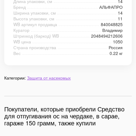
Длина упаковки, см
14
Бренд
АЛЬФАПРО
Ширина упаковки, см
14
Высота упаковки, см
11
WB артикул продавца
840048825
Куратор
Владимир
Штрихкод (баркод) WB
2048494212606
WB цена
1050
Страна производства
Россия
Вес
0.22 кг
Категории:
Защита от насекомых
Покупатели, которые приобрели Средство
для отпугивания ос на чердаке, в сарае,
гараже 150 грамм, также купили