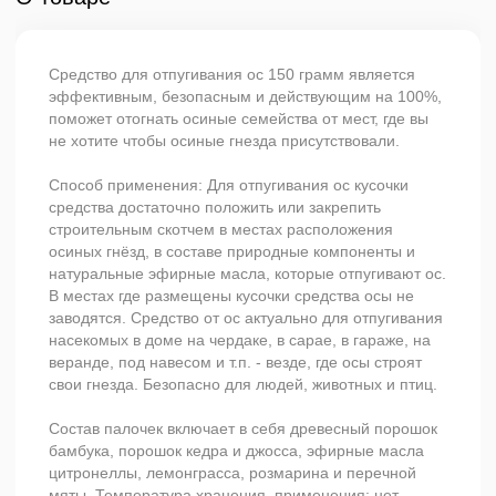
Средство для отпугивания ос 150 грамм является
эффективным, безопасным и действующим на 100%,
поможет отогнать осиные семейства от мест, где вы
не хотите чтобы осиные гнезда присутствовали.
Способ применения: Для отпугивания ос кусочки
средства достаточно положить или закрепить
строительным скотчем в местах расположения
осиных гнёзд, в составе природные компоненты и
натуральные эфирные масла, которые отпугивают ос.
В местах где размещены кусочки средства осы не
заводятся. Средство от ос актуально для отпугивания
насекомых в доме на чердаке, в сарае, в гараже, на
веранде, под навесом и т.п. - везде, где осы строят
свои гнезда. Безопасно для людей, животных и птиц.
Состав палочек включает в себя древесный порошок
бамбука, порошок кедра и джосса, эфирные масла
цитронеллы, лемонграсса, розмарина и перечной
мяты. Температура хранения, применения: нет