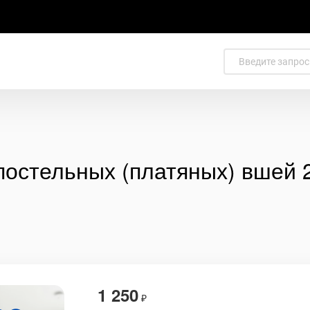
постельных (платяных) вшей 
1 250
₽