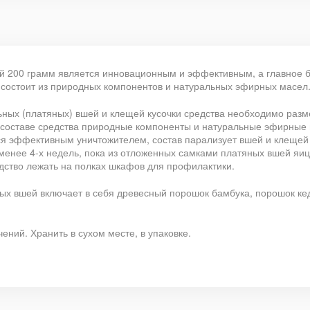
й 200 грамм является инновационным и эффективным, а главное б
а состоит из природных компонентов и натуральных эфирных масел
ных (платяных) вшей и клещей кусочки средства необходимо разме
 составе средства природные компоненты и натуральные эфирные м
ся эффективным уничтожителем, состав парализует вшей и клещей
енее 4-х недель, пока из отложенных самками платяных вшей яиц 
дство лежать на полках шкафов для профилактики.
вых вшей включает в себя древесный порошок бамбука, порошок к
ний. Хранить в сухом месте, в упаковке.