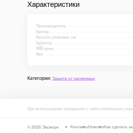
Характеристики
Производитель
Бренд
Высота упаковки, см
Куратор
WB цена
Вес
Категории:
Защита от насекомых
При использовании материалов с сайта обязательно указ
Контакты
Новости
Как сделать за
© 2026
Эксморк