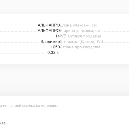
АЛЬФАПРО
Длина упаковки, см
АЛЬФАПРО
Ширина упаковки, см
14
WB артикул продавца
Владимир
Штрихкод (баркод) WB
1250
Страна производства
0.32 кг
ание прямой ссылки на источник.
каз