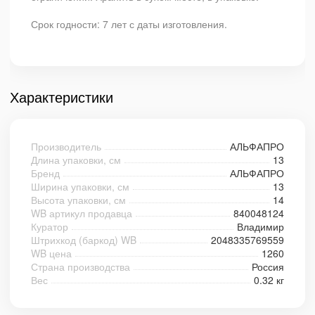
Срок годности: 7 лет с даты изготовления.
Характеристики
Производитель
АЛЬФАПРО
Длина упаковки, см
13
Бренд
АЛЬФАПРО
Ширина упаковки, см
13
Высота упаковки, см
14
WB артикул продавца
840048124
Куратор
Владимир
Штрихкод (баркод) WB
2048335769559
WB цена
1260
Страна производства
Россия
Вес
0.32 кг