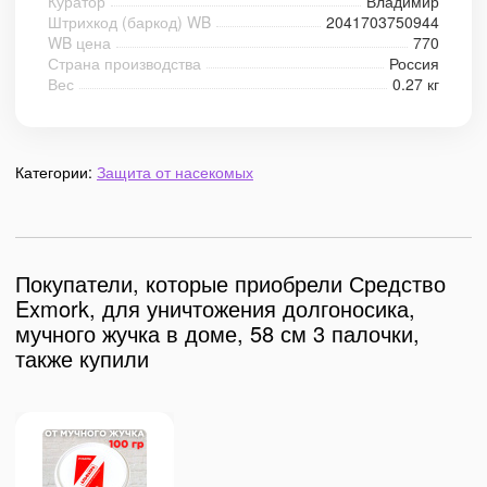
Куратор
Владимир
Штрихкод (баркод) WB
2041703750944
WB цена
770
Страна производства
Россия
Вес
0.27 кг
Категории:
Защита от насекомых
Покупатели, которые приобрели Средство
Exmork, для уничтожения долгоносика,
мучного жучка в доме, 58 см 3 палочки,
также купили