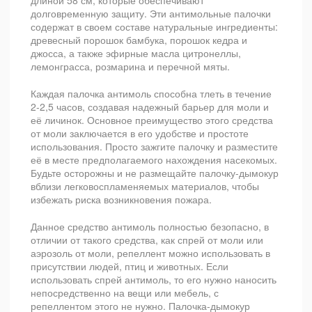
длиной 58 см, которые обеспечивают
долговременную защиту. Эти антимольные палочки
содержат в своем составе натуральные ингредиенты:
древесный порошок бамбука, порошок кедра и
джосса, а также эфирные масла цитронеллы,
лемонграсса, розмарина и перечной мяты.
Каждая палочка антимоль способна тлеть в течение
2-2,5 часов, создавая надежный барьер для моли и
её личинок. Основное преимущество этого средства
от моли заключается в его удобстве и простоте
использования. Просто зажгите палочку и разместите
её в месте предполагаемого нахождения насекомых.
Будьте осторожны и не размещайте палочку-дымокур
вблизи легковоспламеняемых материалов, чтобы
избежать риска возникновения пожара.
Данное средство антимоль полностью безопасно, в
отличии от такого средства, как спрей от моли или
аэрозоль от моли, репеллент можно использовать в
присутствии людей, птиц и животных. Если
использовать спрей антимоль, то его нужно наносить
непосредственно на вещи или мебель, с
репеллентом этого не нужно. Палочка-дымокур