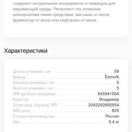
содержит натуральные ингредиенты и невредна для
окружающей среды. Репеллент это отличная
альтернатива таким средствам, как саше от моли,
фумигатор от моли или нафталин от моли.
Характеристики
Длина упаковки, см
59
Бренд
Exmork
Ширина упаковки, см
5
Высота упаковки, см
5
WB артикул продавца
845941564
Куратор
Владимир
Штрихкод (баркод) WB
2042292892954
WB цена
825
Страна производства
Россия
Вес
0.4 кг