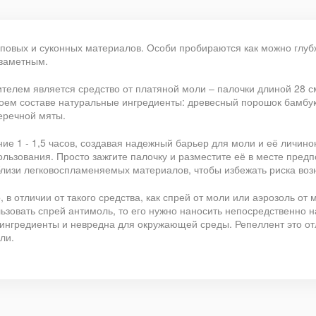
повых и суконных материалов. Особи пробираются как можно глубж
езаметным.
ителем является средство от платяной моли – палочки длиной 28 
воем составе натуральные ингредиенты: древесный порошок бамбук
еречной мяты.
ие 1 - 1,5 часов, создавая надежный барьер для моли и её личино
пользования. Просто зажгите палочку и разместите её в месте пре
лизи легковоспламеняемых материалов, чтобы избежать риска воз
в отличии от такого средства, как спрей от моли или аэрозоль от
льзовать спрей антимоль, то его нужно наносить непосредственно н
ингредиенты и невредна для окружающей среды. Репеллент это отл
ли.