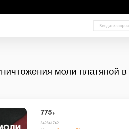
уничтожения моли платяной в 
775
₽
842841742