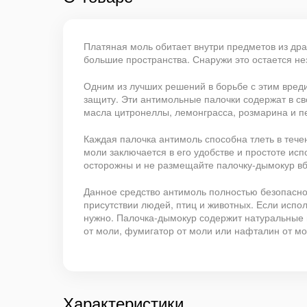
Платяная моль обитает внутри предметов из дра
большие пространства. Снаружи это остается н
Одним из лучших решений в борьбе с этим вред
защиту. Эти антимольные палочки содержат в с
масла цитронеллы, лемонграсса, розмарина и п
Каждая палочка антимоль способна тлеть в течен
моли заключается в его удобстве и простоте ис
осторожны и не размещайте палочку-дымокур вб
Данное средство антимоль полностью безопасно, 
присутствии людей, птиц и животных. Если испо
нужно. Палочка-дымокур содержит натуральные 
от моли, фумигатор от моли или нафталин от мо
Характеристики