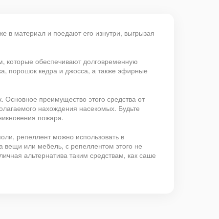
е в материал и поедают его изнутри, выгрызая
см, которые обеспечивают долговременную
а, порошок кедра и джосса, а также эфирные
к. Основное преимущество этого средства от
дполагаемого нахождения насекомых. Будьте
никновения пожара.
 моли, репеллент можно использовать в
а вещи или мебель, с репеллентом этого не
ичная альтернатива таким средствам, как саше