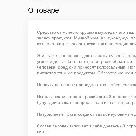
О товаре
Средство от мучного хрущака мукоеда - это ва
запасу продуктов. Мучной хрущак мукоед жук, 
как на стадии взрослого жука, так и на стадии ли
Эти жуки легко повреждают запасы сушеных прод
угрозой для любого, кто хранит разнообразные 
человека. Вред они приносят колоссальный. Поп
питаются этим же продуктом. Обязательно нужно
Палочки на основе природных трав, обеспечива
Использование: просто раскладывайте палочки п
будут действовать непрерывно и избавят простр
Натуральные травы создают запах неуловимый 
Состав палочек включает в себя древесный пор
мяты.