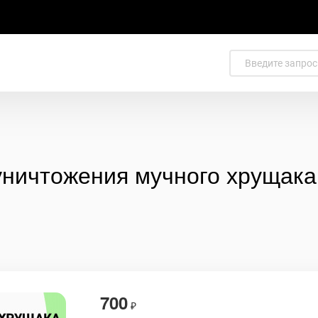
уничтожения мучного хрущака 
700
₽