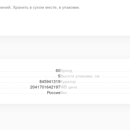
ний. Хранить в сухом месте, в упаковке.
60
Бренд
5
Высота упаковки, см
845941319
Куратор
2041701642197
WB цена
Россия
Вес