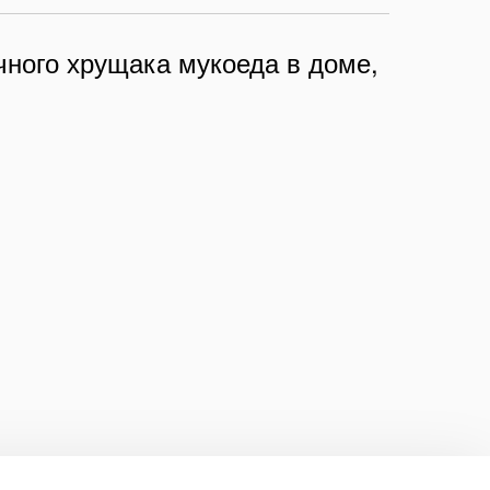
чного хрущака мукоеда в доме,
650
₽
Средство от хлебного точильщика 3 палочки по 28 см натуральный состав, безопасно для людей