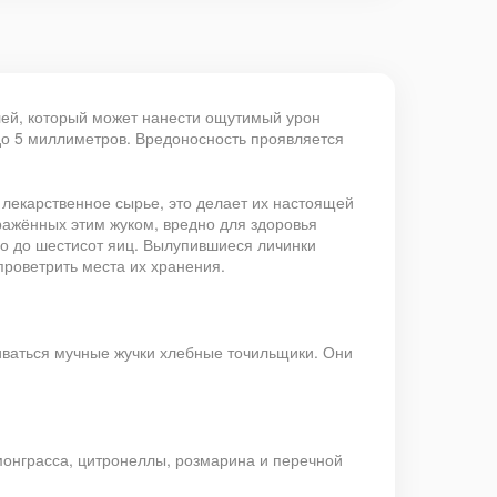
лей, который может нанести ощутимый урон
до 5 миллиметров. Вредоносность проявляется
 лекарственное сырье, это делает их настоящей
ражённых этим жуком, вредно для здоровья
го до шестисот яиц. Вылупившиеся личинки
проветрить места их хранения.
ливаться мучные жучки хлебные точильщики. Они
монграсса, цитронеллы, розмарина и перечной