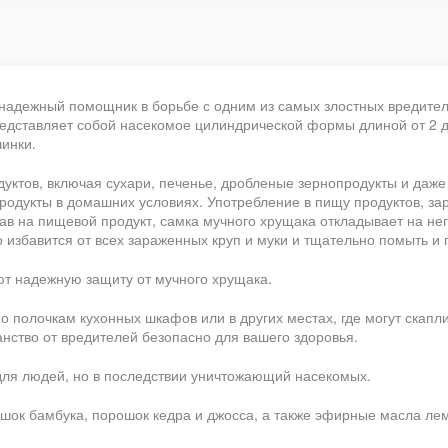
ш надежный помощник в борьбе с одним из самых злостных вредите
представляет собой насекомое цилиндрической формы длиной от 2 
чинки.
уктов, включая сухари, печенье, дробленые зернопродукты и даже
продукты в домашних условиях. Употребление в пищу продуктов, за
ав на пищевой продукт, самка мучного хрущака откладывает на не
 избавится от всех зараженных круп и муки и тщательно помыть и 
ют надежную защиту от мучного хрущака.
о полочкам кухонных шкафов или в других местах, где могут скап
анство от вредителей безопасно для вашего здоровья.
для людей, но в последствии уничтожающий насекомых.
ошок бамбука, порошок кедра и джосса, а также эфирные масла ле