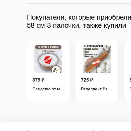
Покупатели, которые приобрели
58 см 3 палочки, также купили
875
₽
725
₽
Средство от хлебного точильщика 3 палочки по 28 см натуральный состав, безопасно для людей
Средство от мучного хрущака мукоеда 100 грамм, природный состав
Репеллент Exmork, средство для уничтожения мучных жучков мукоедов, 5 палочек по 28 см