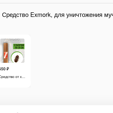
 Средство Exmork, для уничтожения му
650
₽
875
₽
725
₽
Средство от хлебного точильщика 3 палочки по 28 см натуральный состав, безопасно для людей
Средство от мучного хрущака мукоеда 100 грамм, природный состав
Репеллент Exmork, средство для уничтожения мучных жучков мукоедов, 5 палочек по 28 см