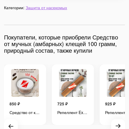
Категории:
Защита от насекомых
Покупатели, которые приобрели Средство
от мучных (амбарных) клещей 100 грамм,
природный состав, также купили
850
₽
725
₽
925
₽
Средство от кожееда 100 грамм, природные компоненты, натуральный состав
Репеллент Exmork, средство для уничтожения мучных жучков мукоедов, 5 палочек по 28 см