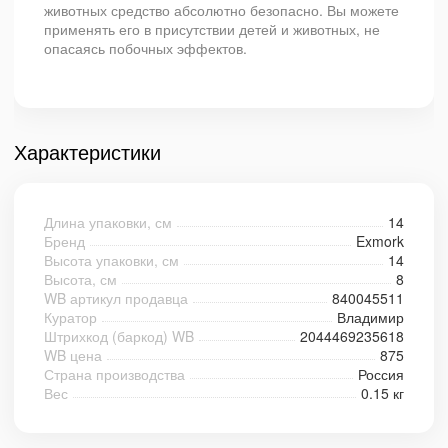
животных средство абсолютно безопасно. Вы можете
применять его в присутствии детей и животных, не
опасаясь побочных эффектов.
Характеристики
Длина упаковки, см
14
Бренд
Exmork
Высота упаковки, см
14
Высота, см
8
WB артикул продавца
840045511
Куратор
Владимир
Штрихкод (баркод) WB
2044469235618
WB цена
875
Страна производства
Россия
Вес
0.15 кг