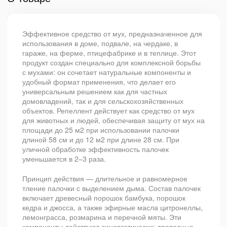
Эффективное средство от мух, предназначенное для
использования в доме, подвале, на чердаке, в
гараже, на ферме, птицефабрике и в теплице. Этот
продукт создан специально для комплексной борьбы
с мухами: он сочетает натуральные компоненты и
удобный формат применения, что делает его
универсальным решением как для частных
домовладений, так и для сельскохозяйственных
объектов. Репеллент действует как средство от мух
для животных и людей, обеспечивая защиту от мух на
площади до 25 м2 при использовании палочки
длиной 58 см и до 12 м2 при длине 28 см. При
уличной обработке эффективность палочек
уменьшается в 2–3 раза.
Принцип действия — длительное и равномерное
тление палочки с выделением дыма. Состав палочек
включает древесный порошок бамбука, порошок
кедра и джосса, а также эфирные масла цитронеллы,
лемонграсса, розмарина и перечной мяты. Эти
компоненты действуют синергетически: древесные