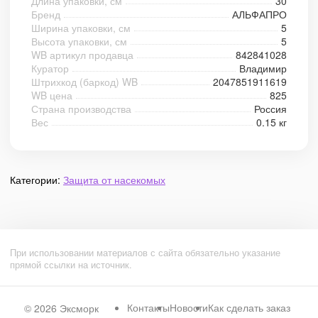
Длина упаковки, см
30
Бренд
АЛЬФАПРО
Ширина упаковки, см
5
Высота упаковки, см
5
WB артикул продавца
842841028
Куратор
Владимир
Штрихкод (баркод) WB
2047851911619
WB цена
825
Страна производства
Россия
Вес
0.15 кг
Категории:
Защита от насекомых
При использовании материалов с сайта обязательно указание
прямой ссылки на источник.
Контакты
Новости
Как сделать заказ
© 2026
Эксморк