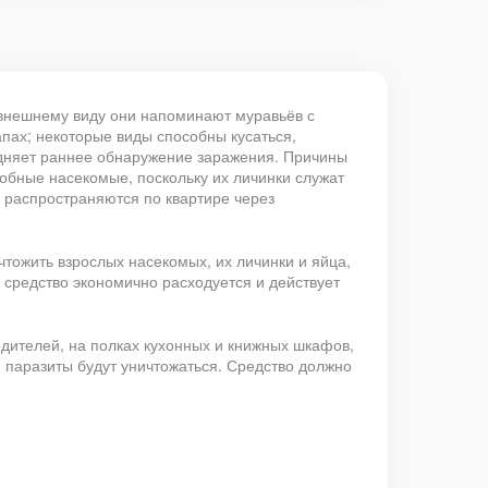
 внешнему виду они напоминают муравьёв с
пах; некоторые виды способны кусаться,
рудняет раннее обнаружение заражения. Причины
добные насекомые, поскольку их личинки служат
 распространяются по квартире через
тожить взрослых насекомых, их личинки и яйца,
 средство экономично расходуется и действует
едителей, на полках кухонных и книжных шкафов,
 и паразиты будут уничтожаться. Средство должно