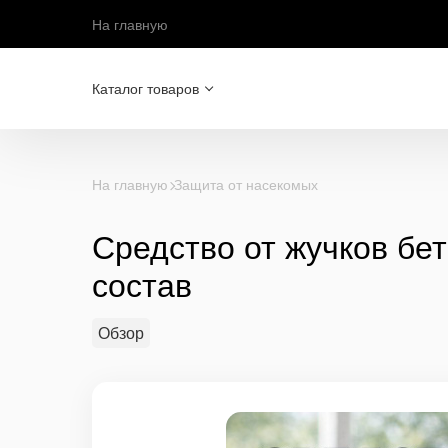
На главную
Каталог товаров
На главную
Защита от насекомых
Средство от жучков бе
состав
Обзор