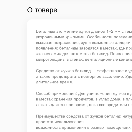
О товаре
Бетилиды это мелкие жучки длиной 1–2 мм с тё
укороченными крыльями. Особенности поведения
вызывая покраснение, зуд и возможные аллергич
появления: бетилиды заводятся в местах, где п
«хозяевами» для потомства бетилид. Появление
микротрещины в стенах, вентиляционные каналы
Средство от жучков бетилид — эффективное и уд
а также предотвратить повторное заселение. Уд
длительное время.
Способ применения: Для уничтожения жучков в д
в местах хранения продуктов, в углах дома, в п
лежать длительное время, пока все вредители н
Преимущества средства от жучков бетилид: нату
простота использования
возможность применения в разных помещениях