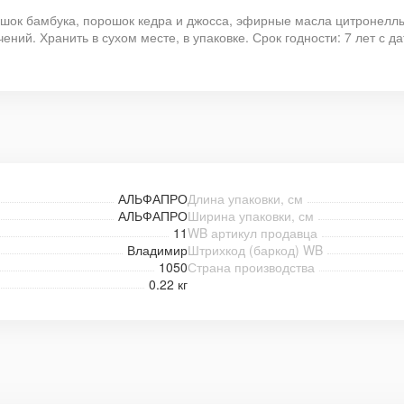
ошок бамбука, порошок кедра и джосса, эфирные масла цитронеллы
ний. Хранить в сухом месте, в упаковке. Срок годности: 7 лет с да
АЛЬФАПРО
Длина упаковки, см
АЛЬФАПРО
Ширина упаковки, см
11
WB артикул продавца
Владимир
Штрихкод (баркод) WB
1050
Страна производства
0.22 кг