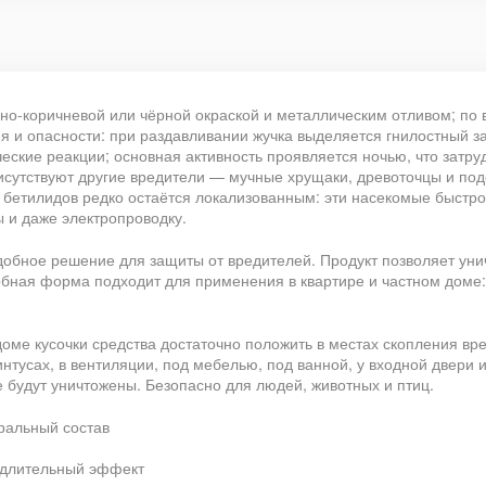
мно‑коричневой или чёрной окраской и металлическим отливом; по
 и опасности: при раздавливании жучка выделяется гнилостный за
еские реакции; основная активность проявляется ночью, что зат
рисутствуют другие вредители — мучные хрущаки, древоточцы и по
 бетилидов редко остаётся локализованным: эти насекомые быстро
 и даже электропроводку.
обное решение для защиты от вредителей. Продукт позволяет унич
обная форма подходит для применения в квартире и частном доме:
оме кусочки средства достаточно положить в местах скопления вр
линтусах, в вентиляции, под мебелью, под ванной, у входной двери
е будут уничтожены. Безопасно для людей, животных и птиц.
ральный состав
 длительный эффект