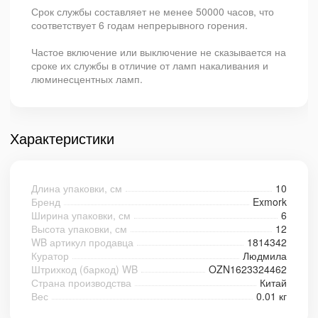
Срок службы составляет не менее 50000 часов, что
соответствует 6 годам непрерывного горения.
Частое включение или выключение не сказывается на
сроке их службы в отличие от ламп накаливания и
люминесцентных ламп.
Характеристики
Длина упаковки, см
10
Бренд
Exmork
Ширина упаковки, см
6
Высота упаковки, см
12
WB артикул продавца
1814342
Куратор
Людмила
Штрихкод (баркод) WB
OZN1623324462
Страна производства
Китай
Вес
0.01 кг