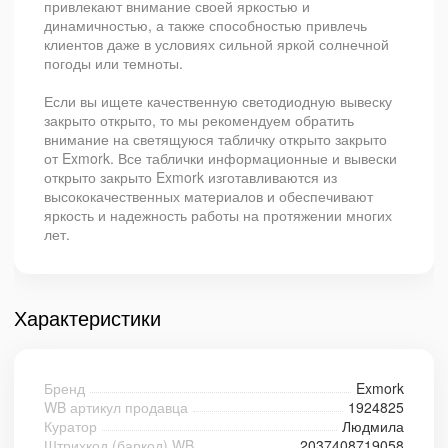
привлекают внимание своей яркостью и
динамичностью, а также способностью привлечь
клиентов даже в условиях сильной яркой солнечной
погоды или темноты.
Если вы ищете качественную светодиодную вывеску
закрыто открыто, то мы рекомендуем обратить
внимание на светящуюся табличку открыто закрыто
от Exmork. Все таблички информационные и вывески
открыто закрыто Exmork изготавливаются из
высококачественных материалов и обеспечивают
яркость и надежность работы на протяжении многих
лет.
Характеристики
Бренд
Exmork
WB артикул продавца
1924825
Куратор
Людмила
Штрихкод (баркод) WB
2037408719058