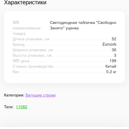
Характеристики
WB
Светодиодная табличка "Свободно
наименование
Занято" уценка
товара
Длина упаковки, см
52
Бренд
Exmork
Ширина упаковки, см
36
Высота упаковки, см
3
WB цена
199
Страна производства
Китай
Вес
0.2 кг
Категории:
Бегущие строки
Теги:
11082