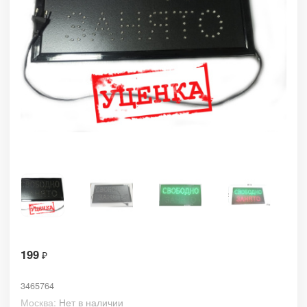
199
₽
3465764
Москва:
Нет в наличии