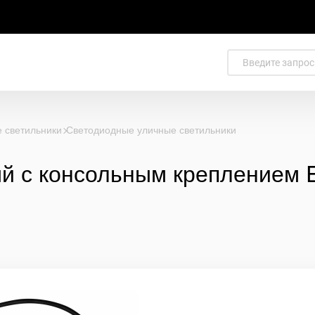
 светильники
Светодиодные уличные светильники
й с консольным креплением E