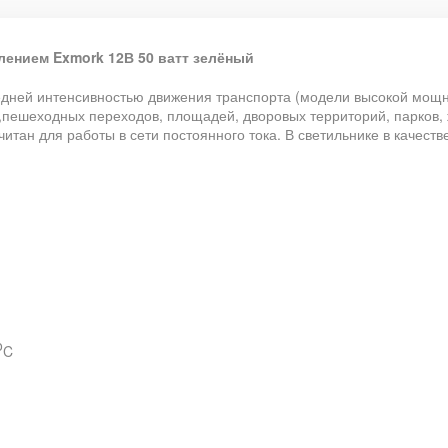
ением Exmork 12В 50 ватт зелёный
едней интенсивностью движения транспорта (модели высокой мощн
пешеходных переходов, площадей, дворовых территорий, парков,
итан для работы в сети постоянного тока. В светильнике в качест
o
C