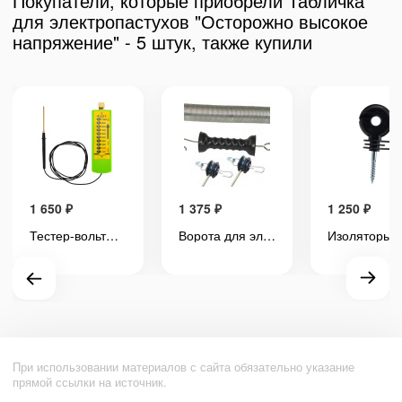
Покупатели, которые приобрели Табличка
для электропастухов "Осторожно высокое
напряжение" - 5 штук, также купили
1 650
₽
1 375
₽
1 250
₽
Тестер-вольтметр для электропастуха 10000 Вольт, аналоговый, измерение импульсного разряда
Ворота для электропастуха (1 шт) комплект с пружиной 4,5 метра
При использовании материалов с сайта обязательно указание
прямой ссылки на источник.