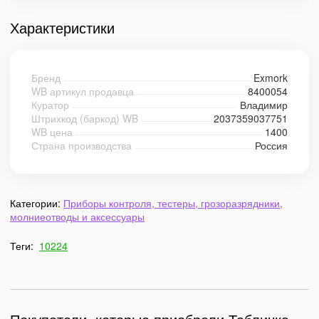
Характеристики
Бренд
Exmork
WB артикул продавца
8400054
Куратор
Владимир
Штрихкод (баркод) WB
2037359037751
WB цена
1400
Страна производства
Россия
Категории:
Приборы контроля, тестеры, грозоразрядники,
молниеотводы и аксессуары
Теги:
10224