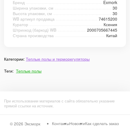
Бренд
Exmork
Ширина упаковки, см
30
Высота упаковки, см
30
WB артикул продавца
74615200
Куратор
Ксения
Штрихкод (баркод) WB
2000705667445
Страна производства
Китай
Категории:
Теплые полы и терморегуляторы
Теги:
Теплые полы
При использовании материалов с сайта обязательно указание
прямой ссылки на источник.
Контакты
Новости
Как сделать заказ
© 2026
Эксморк