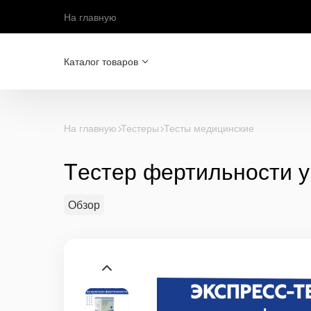
На главную
Каталог товаров
На главную
Тестеры
Тесты медицинские
Tестер фертильности 
Обзор