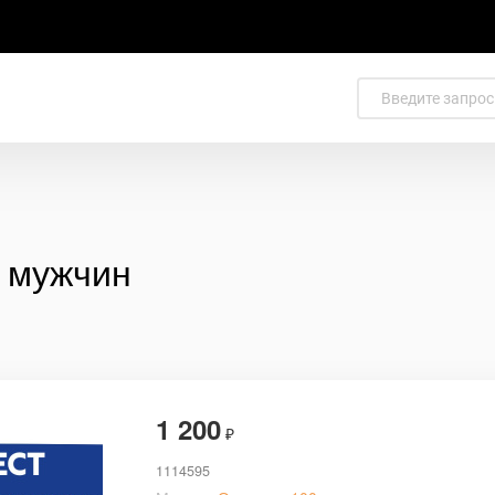
у мужчин
1 200
₽
1114595