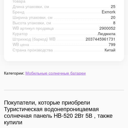
товара
Длина упаковки, см
25
Бренд
Exmork
Ширина упаковки, см
20
Высота упаковки, см
8
WB артикул продавца
2900052
Куратор
Людмила
Штрихкод (баркод) WB
2037445961731
WB цена
799
Страна производства
Китай
Категории:
Мобильные солнечные батареи
Покупатели, которые приобрели
Туристическая водонепроницаемая
солнечная панель HB-520 2Вт 5В , также
купили