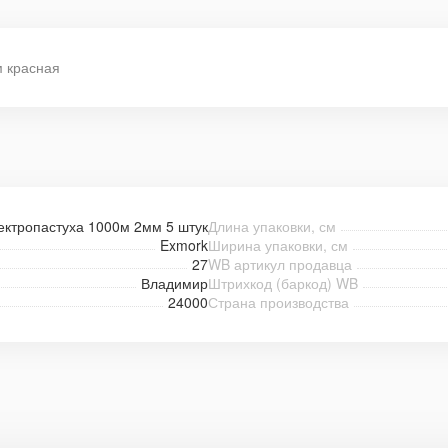
м красная
ектропастуха 1000м 2мм 5 штук
Длина упаковки, см
Exmork
Ширина упаковки, см
27
WB артикул продавца
Владимир
Штрихкод (баркод) WB
24000
Страна производства