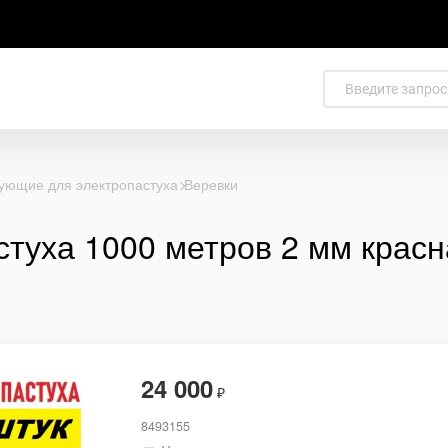
ующие для электропастуха
Веревки
стуха 1000 метров 2 мм красн
24 000
₽
8493155