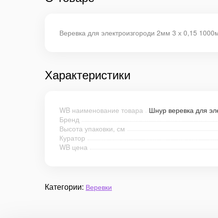
Веревка для электроизгороди 2мм 3 х 0,15 1000
Характеристики
WB наименование товара
Шнур веревка для эл
Бренд
Высота упаковки, см
Куратор
WB цена
Категории:
Веревки