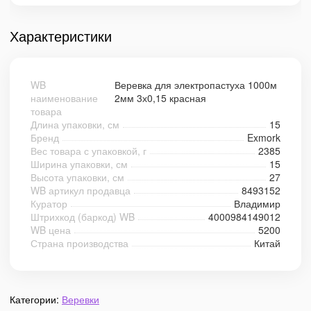
Характеристики
WB
Веревка для электропастуха 1000м
наименование
2мм 3х0,15 красная
товара
Длина упаковки, см
15
Бренд
Exmork
Вес товара с упаковкой, г
2385
Ширина упаковки, см
15
Высота упаковки, см
27
WB артикул продавца
8493152
Куратор
Владимир
Штрихкод (баркод) WB
4000984149012
WB цена
5200
Страна производства
Китай
Категории:
Веревки