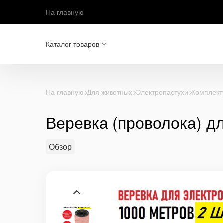
На главную
Каталог товаров
На главную
Для животных
Электропастухи
Комплект
Веревка (проволока) дл
Обзор