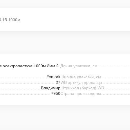
0.15 1000м
я электропастуха 1000м 2мм 2
Длина упаковки, см
Exmork
Ширина упаковки, см
27
WB артикул продавца
Владимир
Штрихкод (баркод) WB
7950
Страна производства