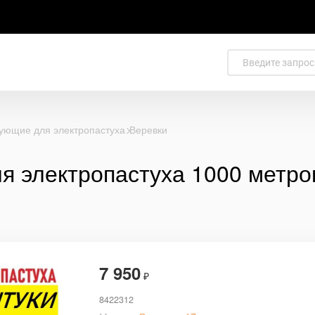
ующие для электропастуха
Веревки
я электропастуха 1000 метро
7 950
₽
8422312