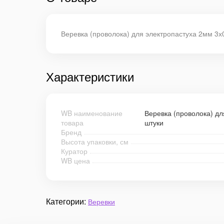
Веревка (проволока) для электропастуха 2мм 3х
Характеристики
WB наименование
Веревка (проволока) дл
товара
штуки
Бренд
Высота упаковки, см
Куратор
WB цена
Категории:
Веревки