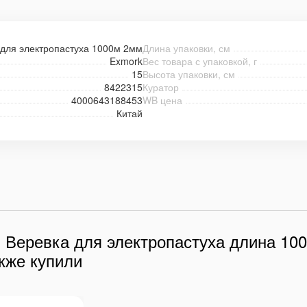
 для электропастуха 1000м 2мм
Длина упаковки, см
Exmork
Вес товара с упаковкой, г
15
Высота упаковки, см
8422315
Куратор
4000643188453
WB цена
Китай
 Веревка для электропастуха длина 100
кже купили