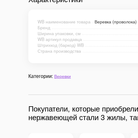
WB наименование товара
Веревка (проволока)
Бренд
Ширина упаковки, см
WB артикул продавца
Штрихкод (баркод) WB
Страна производства
Категории:
Веревки
Покупатели, которые приобрели
нержавеющей стали 3 жилы, та