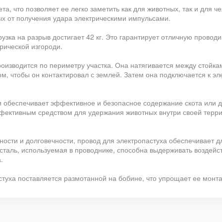
та, что позволяет ее легко заметить как для животных, так и для ч
 от получения удара электрическими импульсами.
узка на разрыв достигает 42 кг. Это гарантирует отличную проводи
рической изгороди.
роизводится по периметру участка. Она натягивается между стойка
 чтобы он контактировал с землей. Затем она подключается к эле
и обеспечивает эффективное и безопасное содержание скота или д
ффективным средством для удержания животных внутри своей терри
ости и долговечности, провод для электропастуха обеспечивает д
аль, используемая в проводнике, способна выдерживать воздейств
.
стуха поставляется размотанной на бобине, что упрощает ее монта