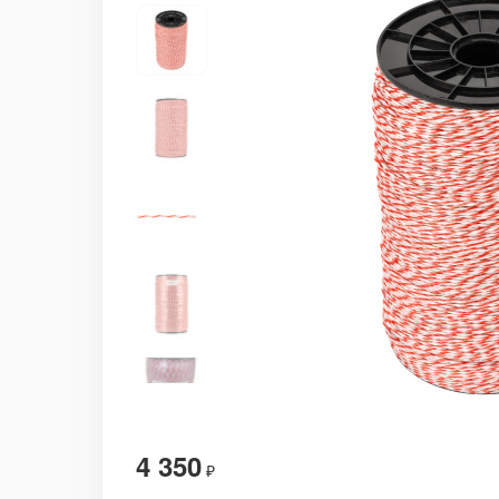
4 350
₽